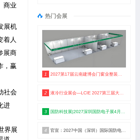
、商业
热门会展
发展机
变着人
参展商
作，赢
1
2027第17届云南建博会门窗业整装定制智能家居卫浴建材展会
动社会
2
液冷行业展会—LCIE 2027第三届大湾区国际液冷产业大会暨展览会（深圳）
化进
3
国防科技展|2027深圳国防电子展4月9日启幕
世界展
4
官宣：2027中国（深圳）国际国防电子博览会
渠道。