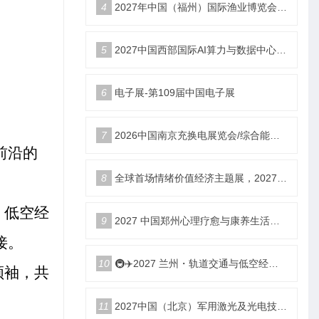
4
2027年中国（福州）国际渔业博览会|福州渔博会
5
2027中国西部国际AI算力与数据中心液冷产业展览会
6
电子展-第109届中国电子展
7
2026中国南京充换电展览会/综合能源服务站博览会
前沿的
8
全球首场情绪价值经济主题展，2027郑州国际情绪价值经济博览会
、低空经
9
2027 中国郑州心理疗愈与康养生活产业博览会
接。
10
🚇✈️2027 兰州・轨道交通与低空经济展览会即将启幕！
领袖，共
11
2027中国（北京）军用激光及光电技术展览会