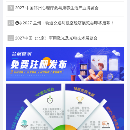
9
2027 中国郑州心理疗愈与康养生活产业博览会
10
🚇✈️2027 兰州・轨道交通与低空经济展览会即将启幕！
11
2027中国（北京）军用激光及光电技术展览会