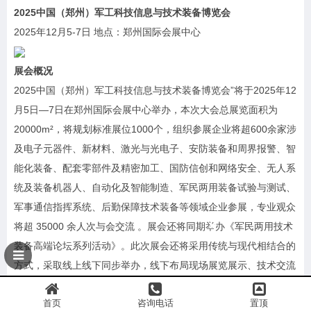
2025
中国（郑州）军工科技信息与技术装备博览会
2025年12月5-7日 地点：郑州国际会展中心
展会概况
2025中国（郑州）军工科技信息与技术装备博览会”将于2025年12
月5日—7日在郑州国际会展中心举办，本次大会总展览面积为
20000m²，将规划标准展位1000个，组织参展企业将超600余家涉
及电子元器件、新材料、激光与光电子、安防装备和周界报警、智
能化装备、配套零部件及精密加工、国防信创和网络安全、无人系
统及装备机器人、自动化及智能制造、军民两用装备试验与测试、
军事通信指挥系统、后勤保障技术装备等领域企业参展，专业观众
将超 35000 余人次与会交流 。展会还将同期举办《军民两用技术
装备高端论坛系列活动》。此次展会还将采用传统与现代相结合的
方式，采取线上线下同步举办，线下布局现场展览展示、技术交流
和商务洽谈，同时组织高端学术论坛和媒体访谈活动；线上采取开
首页
咨询电话
置顶
设虚拟展厅、多媒体宣介、展会过程线上直播、连线互动等方式，