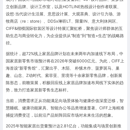
立创新品牌、设计工作室，以及HOTLINE热线设计创作者联展、
设想·当代设计生活展、意思设计展、大观茶典、设计引力场、游
牧商店（re：store）、DDSx琳听LT、限量IN、意大利休闲区、
CIFF&楷模国际软装区等设计特展汇聚虹桥，聚焦设计师群体的互
助生态与商业转化力，为企业提供从“制造”到“智造+生态”的战略路
径。
据统计，超72%线上家居品牌计划在未来两年内加速线下布局，中
国家居新零售市场预计将在2026年突破6000亿元。为此，CIFF上
海首设“新零售馆”，汇聚出乎、木陌、 朴愫木作、菠萝斑马、巢
趣、山念、Z动时代、索菲亚、里境等十余家新零售品牌，创新展
陈形态，前瞻策展，积极回应线上家居品牌加速布局线下实体的趋
势，致力打造家居新零售生态标杆。
当前，消费需求正从功能满足向场景体验与健康价值深度迁移，智
慧睡眠、健康功能家具、智能办公等品类增速显著。CIFF上海精准
捕捉消费变迁，以前沿产品矩阵回应市场对未来生活的想象。
2025年智能家居出货量预计达2.81亿台，功能集成与场景创新推