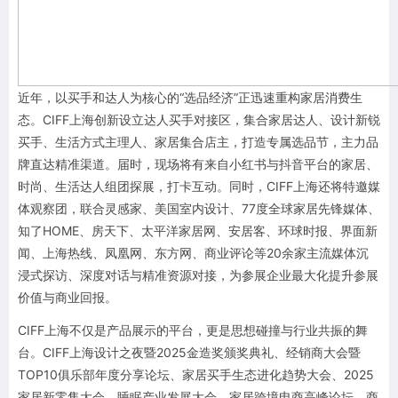
近年，以买手和达人为核心的“选品经济”正迅速重构家居消费生
态。CIFF上海创新设立达人买手对接区，集合家居达人、设计新锐
买手、生活方式主理人、家居集合店主，打造专属选品节，主力品
牌直达精准渠道。届时，现场将有来自小红书与抖音平台的家居、
时尚、生活达人组团探展，打卡互动。同时，CIFF上海还将特邀媒
体观察团，联合灵感家、美国室内设计、77度全球家居先锋媒体、
知了HOME、房天下、太平洋家居网、安居客、环球时报、界面新
闻、上海热线、凤凰网、东方网、商业评论等20余家主流媒体沉
浸式探访、深度对话与精准资源对接，为参展企业最大化提升参展
价值与商业回报。
CIFF上海不仅是产品展示的平台，更是思想碰撞与行业共振的舞
台。CIFF上海设计之夜暨2025金造奖颁奖典礼、经销商大会暨
TOP10俱乐部年度分享论坛、家居买手生态进化趋势大会、2025
家居新零售大会、睡眠产业发展大会、家居跨境电商高峰论坛、商