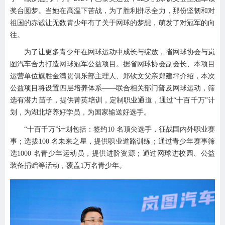
奖台圆梦。当她在高温下苦战，为了胜利拼尽全力，那份坚韧和对
祖国的赤诚让无数青少年有了关于网球的梦想，萌发了对冠军的向
往。
为了让更多青少年在网球运动中成长与绽放，省网球协会与岚
图汽车合力打造网球冠军公益项目。据省网球协会副会长、本项目
运营单位旗胜金满贯俱乐部主理人、郑钦文父亲郑建坪介绍，本次
公益项目将设置四层培养体系——联合相关部门普及网球运动，筛
选有潜力苗子，提供菁英培训，定制职业通道，通过“十百千万”计
划，为湖北培养好学员，为国家输送好选手。
“十百千万”计划包括：签约10 名顶尖选手，征战国内外职业赛
事；选拔100 名未来之星，提供职业道路训练；通过青少年赛事筛
选1000 名青少年运动员，提供进阶资源；通过网球进校园、公益
装备捐赠等活动，覆盖1万名青少年。