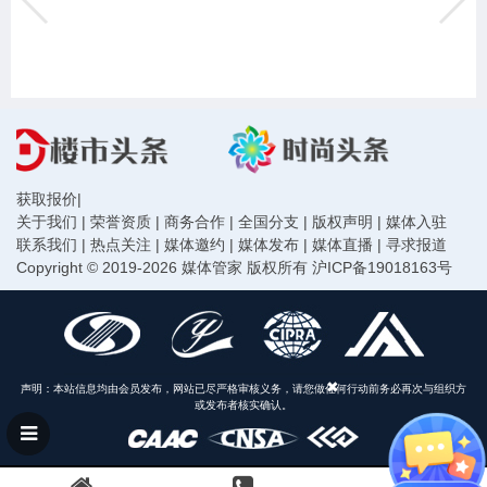
获取报价
|
关于我们
|
荣誉资质
|
商务合作
|
全国分支
|
版权声明
|
媒体入驻
联系我们
|
热点关注
|
媒体邀约
|
媒体发布
|
媒体直播
|
寻求报道
Copyright © 2019-2026 媒体管家 版权所有
沪ICP备19018163号
声明：本站信息均由会员发布，网站已尽严格审核义务，请您做任何行动前务必再次与组织方
或发布者核实确认。